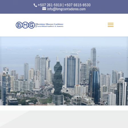
+507 261-5919 | +507 6615-8530
info@bmgcontadores.com